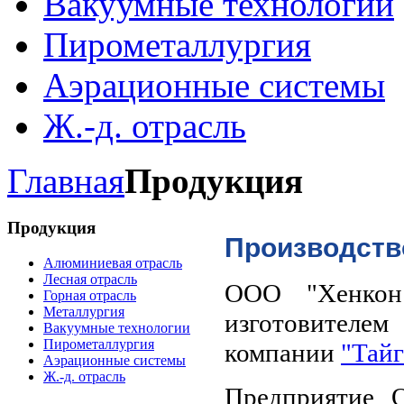
Вакуумные технологии
Пирометаллургия
Аэрационные системы
Ж.-д. отрасль
Главная
Продукция
Продукция
Производств
Алюминиевая отрасль
Лесная отрасль
ООО "Хенкон 
Горная отрасль
Металлургия
изготовителе
Вакуумные технологии
Пирометаллургия
компании
"Тай
Аэрационные системы
Ж.-д. отрасль
Предприятие 