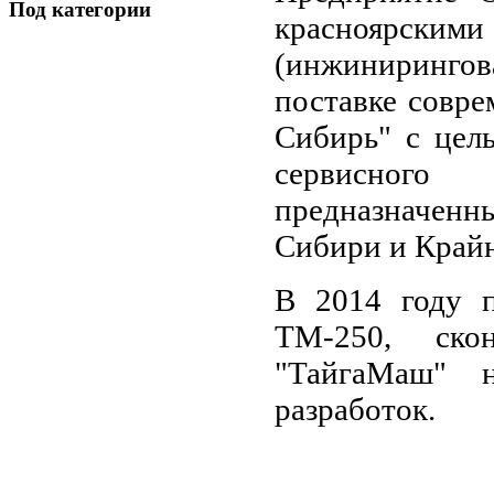
Под
категории
красноярски
(инжиниринг
поставке совр
Сибирь" с цель
сервисного
предназначенны
Сибири и Крайн
В 2014 году п
ТМ-250, ско
"ТайгаМаш" н
разработок.