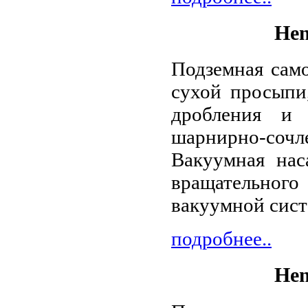
Hen
Подземная само
сухой просыпи
дробления и 
шарнирно-соч
Вакуумная нас
вращательного 
вакуумной сист
подробнее..
Hen