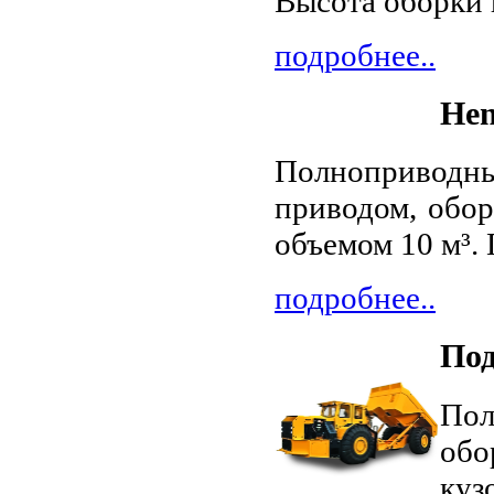
Высота оборки к
подробнее..
Hen
Полноприводны
приводом, обо
объемом 10 м³.
подробнее..
Под
По
об
ку