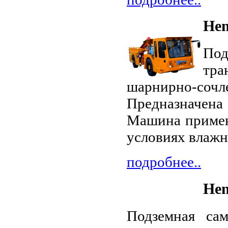
Hen
По
тра
шарнирно-соч
Предназначена 
Машина примен
условиях влажн
подробнее..
Hen
Подземная са