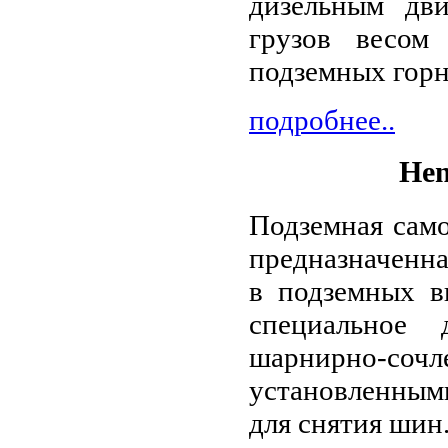
дизельным дви
грузов весом
подземных горн
подробнее..
Hen
Подземная само
предназначенн
в подземных в
специальное 
шарнирно-сочле
установленными
для снятия шин