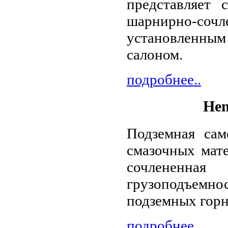
представляет 
шарнирно-сочле
установленны
салоном.
подробнее..
Hen
Подземная сам
смазочных мат
сочлененн
грузоподъем
подземных горн
подробнее..