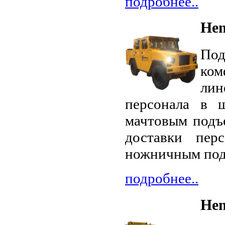
подробнее..
Hen
По
ко
ли
персонала в 
мачтовым подъ
доставки пер
ножничным под
подробнее..
Hen