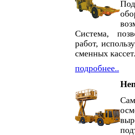
По
обо
воз
Система, поз
работ, использ
сменных кассет.
подробнее..
Hen
Са
ос
выр
под