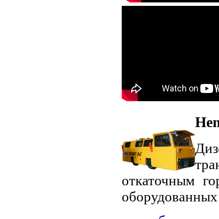
Hen
Диз
тра
откаточным го
оборудованных 