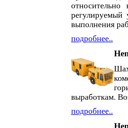
относительно 
регулируемый у
выполнения раб
подробнее..
Hen
Шах
ком
го
выработкам. Во
подробнее..
Hen